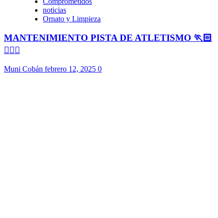
Comprometidos
noticias
Ornato y Limpieza
MANTENIMIENTO PISTA DE ATLETISMO 🏃🏻
🏃🏻‍♀️
Muni Cobán
febrero 12, 2025
0