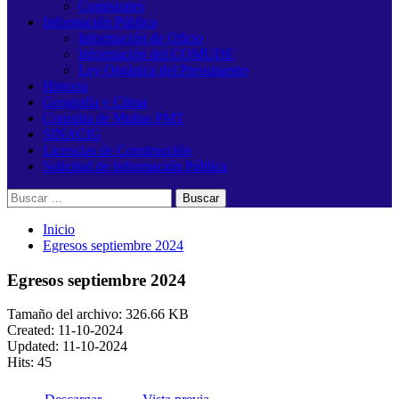
Comisiones
Información Pública
Información de Oficio
Información del COMUDE
Ley Orgánica del Presupuesto
Historia
Geografía y Clima
Consulta de Multas PMT
SINACIG
Licencias de Construcción
Solicitud de Información Pública
Buscar:
Inicio
Egresos septiembre 2024
Egresos septiembre 2024
Tamaño del archivo: 326.66 KB
Created: 11-10-2024
Updated: 11-10-2024
Hits: 45