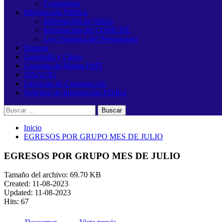
Comisiones
Información Pública
Información de Oficio
Información del COMUDE
Ley Orgánica del Presupuesto
Historia
Geografía y Clima
Consulta de Multas PMT
SINACIG
Licencias de Construcción
Solicitud de Información Pública
Buscar:
Inicio
EGRESOS POR GRUPO MES DE JULIO
EGRESOS POR GRUPO MES DE JULIO
Tamaño del archivo: 69.70 KB
Created: 11-08-2023
Updated: 11-08-2023
Hits: 67