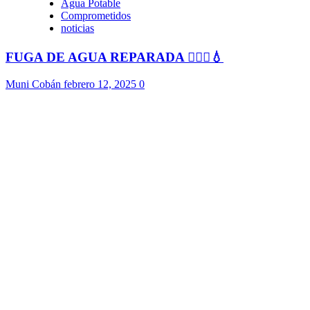
Agua Potable
Comprometidos
noticias
FUGA DE AGUA REPARADA 👷🏻‍♂️💧
Muni Cobán
febrero 12, 2025
0