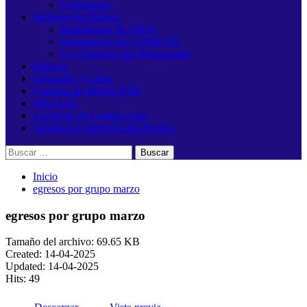
Comisiones
Información Pública
Información de Oficio
Información del COMUDE
Ley Orgánica del Presupuesto
Historia
Geografía y Clima
Consulta de Multas PMT
SINACIG
Licencias de Construcción
Solicitud de Información Pública
Buscar:
Inicio
egresos por grupo marzo
egresos por grupo marzo
Tamaño del archivo: 69.65 KB
Created: 14-04-2025
Updated: 14-04-2025
Hits: 49