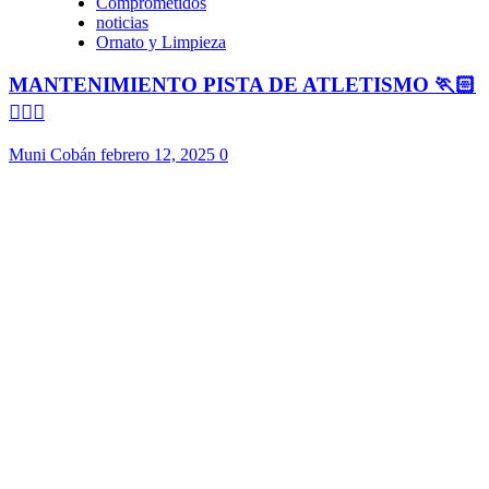
Comprometidos
noticias
Ornato y Limpieza
MANTENIMIENTO PISTA DE ATLETISMO 🏃🏻
🏃🏻‍♀️
Muni Cobán
febrero 12, 2025
0