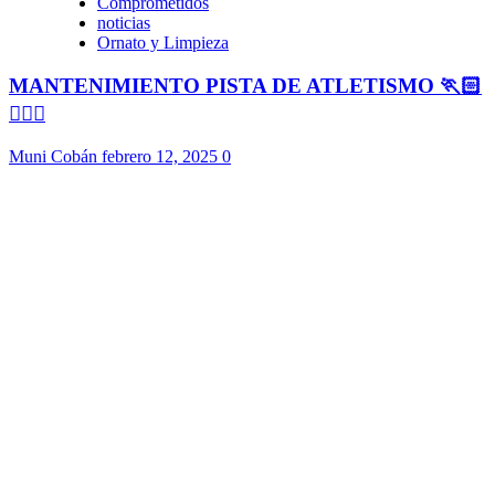
Comprometidos
noticias
Ornato y Limpieza
MANTENIMIENTO PISTA DE ATLETISMO 🏃🏻
🏃🏻‍♀️
Muni Cobán
febrero 12, 2025
0