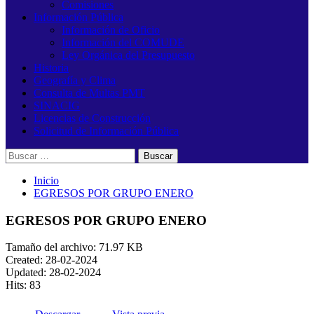
Comisiones
Información Pública
Información de Oficio
Información del COMUDE
Ley Orgánica del Presupuesto
Historia
Geografía y Clima
Consulta de Multas PMT
SINACIG
Licencias de Construcción
Solicitud de Información Pública
Buscar:
Inicio
EGRESOS POR GRUPO ENERO
EGRESOS POR GRUPO ENERO
Tamaño del archivo: 71.97 KB
Created: 28-02-2024
Updated: 28-02-2024
Hits: 83