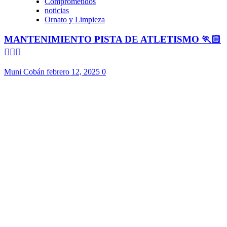
Comprometidos
noticias
Ornato y Limpieza
MANTENIMIENTO PISTA DE ATLETISMO 🏃🏻
🏃🏻‍♀️
Muni Cobán
febrero 12, 2025
0