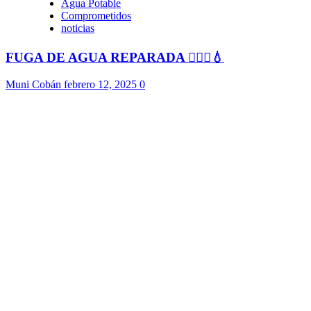
Agua Potable
Comprometidos
noticias
FUGA DE AGUA REPARADA 👷🏻‍♂️💧
Muni Cobán
febrero 12, 2025
0