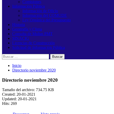
Comisiones
Información Pública
Información de Oficio
Información del COMUDE
Ley Orgánica del Presupuesto
Historia
Geografía y Clima
Consulta de Multas PMT
SINACIG
Licencias de Construcción
Solicitud de Información Pública
Buscar:
Inicio
Directorio noviembre 2020
Directorio noviembre 2020
Tamaño del archivo: 734.75 KB
Created: 20-01-2021
Updated: 20-01-2021
Hits: 269