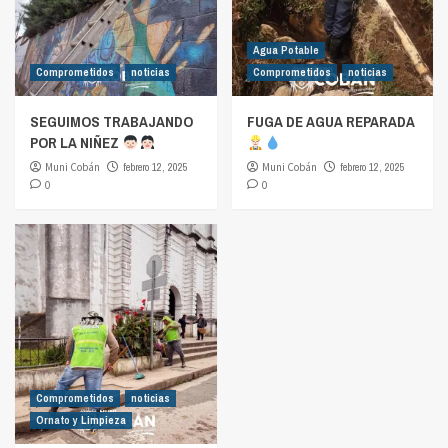
Agua Potable
Comprometidos
noticias
Comprometidos
noticias
SEGUIMOS TRABAJANDO
FUGA DE AGUA REPARADA
POR LA NIÑEZ
Muni Cobán
febrero 12, 2025
Muni Cobán
febrero 12, 2025
0
0
Comprometidos
noticias
Ornato y Limpieza