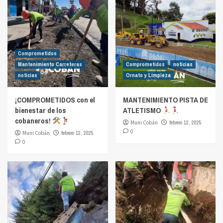
Comprometidos
Mantenimiento Carreteras
Comprometidos
noticias
noticias
Ornato y Limpieza
¡COMPROMETIDOS con el
MANTENIMIENTO PISTA DE
bienestar de los
ATLETISMO
cobaneros!
Muni Cobán
febrero 12, 2025
0
Muni Cobán
febrero 12, 2025
0