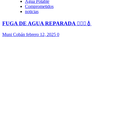
Agua Potable
Comprometidos
noticias
FUGA DE AGUA REPARADA 👷🏻‍♂️💧
Muni Cobán
febrero 12, 2025
0