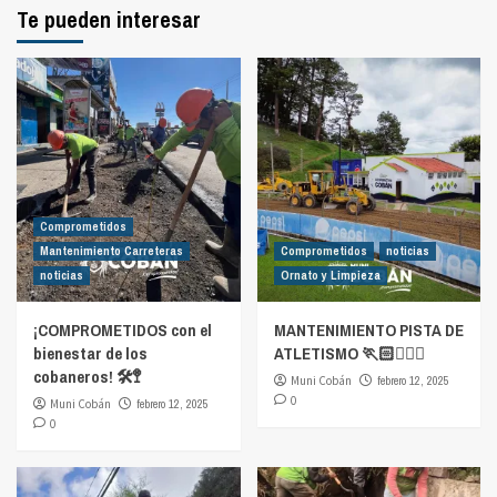
Te pueden interesar
Comprometidos
Mantenimiento Carreteras
Comprometidos
noticias
noticias
Ornato y Limpieza
¡COMPROMETIDOS con el
MANTENIMIENTO PISTA DE
bienestar de los
ATLETISMO 🏃🏻🏃🏻‍♀️
cobaneros! 🛠️🚏
Muni Cobán
febrero 12, 2025
0
Muni Cobán
febrero 12, 2025
0