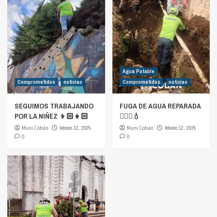
Agua Potable
Comprometidos
noticias
Comprometidos
noticias
SEGUIMOS TRABAJANDO
FUGA DE AGUA REPARADA
POR LA NIÑEZ 👦🏻👧🏻
👷🏻‍♂️💧
Muni Cobán
febrero 12, 2025
Muni Cobán
febrero 12, 2025
0
0