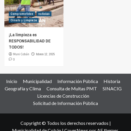
Comprometidos
noticias
Ornato y Limpieza
¡La limpieza es
RESPONSABILIDAD DE
TODOS!
Muni Cobán
febrero 12, 2025
0
Inicio
Municipalidad
Información Pública
Historia
Geografía y Clima
Consulta de Multas PMT
SINACIG
Licencias de Construcción
Solicitud de Información Pública
Copyright © Todos los derechos reservados |
Municipalidad de Cobán
|
CoverNews
por AF themes.