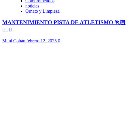
Comprometidos
noticias
Ornato y Limpieza
MANTENIMIENTO PISTA DE ATLETISMO 🏃🏻
🏃🏻‍♀️
Muni Cobán
febrero 12, 2025
0