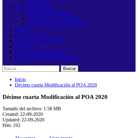
Comisiones
Información Pública
Información de Oficio
Información del COMUDE
Ley Orgánica del Presupuesto
Historia
Geografía y Clima
Consulta de Multas PMT
SINACIG
Licencias de Construcción
Solicitud de Información Pública
Buscar:
Inicio
Décimo cuarta Modificación al POA 2020
Décimo cuarta Modificación al POA 2020
Tamaño del archivo: 1.58 MB
Created: 22-09-2020
Updated: 22-09-2020
Hits: 192