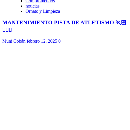
Comprometidos
noticias
Ornato y Limpieza
MANTENIMIENTO PISTA DE ATLETISMO 🏃🏻
🏃🏻‍♀️
Muni Cobán
febrero 12, 2025
0