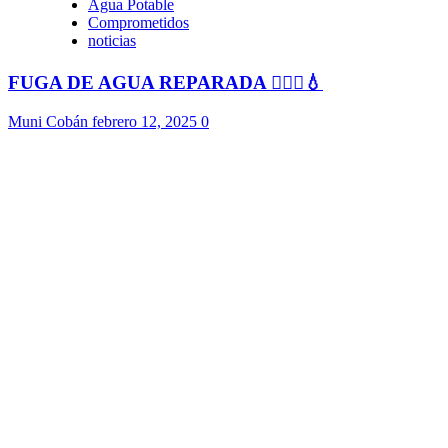
Agua Potable
Comprometidos
noticias
FUGA DE AGUA REPARADA 👷🏻‍♂️💧
Muni Cobán
febrero 12, 2025
0