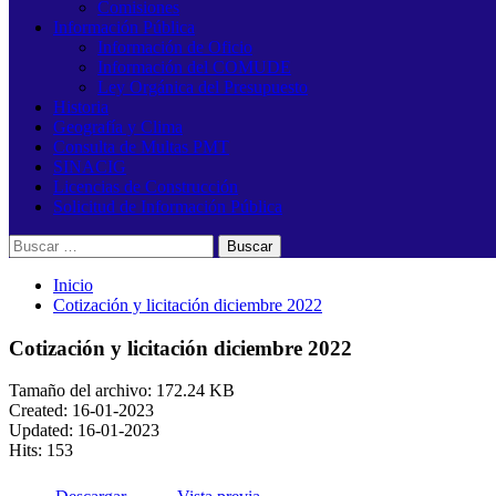
Comisiones
Información Pública
Información de Oficio
Información del COMUDE
Ley Orgánica del Presupuesto
Historia
Geografía y Clima
Consulta de Multas PMT
SINACIG
Licencias de Construcción
Solicitud de Información Pública
Buscar:
Inicio
Cotización y licitación diciembre 2022
Cotización y licitación diciembre 2022
Tamaño del archivo: 172.24 KB
Created: 16-01-2023
Updated: 16-01-2023
Hits: 153