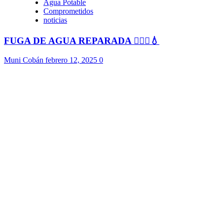
Agua Potable
Comprometidos
noticias
FUGA DE AGUA REPARADA 👷🏻‍♂️💧
Muni Cobán
febrero 12, 2025
0