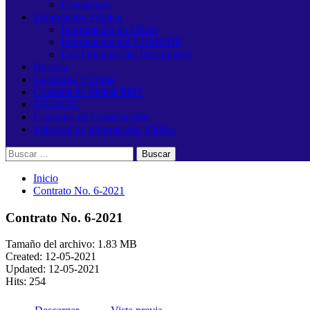
Comisiones
Información Pública
Información de Oficio
Información del COMUDE
Ley Orgánica del Presupuesto
Historia
Geografía y Clima
Consulta de Multas PMT
SINACIG
Licencias de Construcción
Solicitud de Información Pública
Buscar:
Inicio
Contrato No. 6-2021
Contrato No. 6-2021
Tamaño del archivo: 1.83 MB
Created: 12-05-2021
Updated: 12-05-2021
Hits: 254