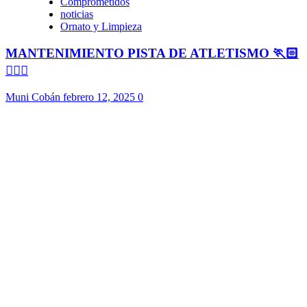
Comprometidos
noticias
Ornato y Limpieza
MANTENIMIENTO PISTA DE ATLETISMO 🏃🏻
🏃🏻‍♀️
Muni Cobán
febrero 12, 2025
0