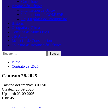
Comisiones
Información Pública
Información de Oficio
Información del COMUDE
Ley Orgánica del Presupuesto
Historia
Geografía y Clima
Consulta de Multas PMT
SINACIG
Licencias de Construcción
Solicitud de Información Pública
Buscar:
Inicio
Contrato 28-2025
Contrato 28-2025
Tamaño del archivo: 3.09 MB
Created: 23-09-2025
Updated: 23-09-2025
Hits: 45