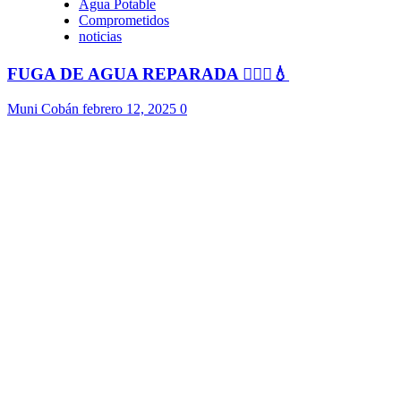
Agua Potable
Comprometidos
noticias
FUGA DE AGUA REPARADA 👷🏻‍♂️💧
Muni Cobán
febrero 12, 2025
0