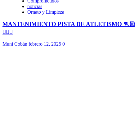
Comprometidos
noticias
Ornato y Limpieza
MANTENIMIENTO PISTA DE ATLETISMO 🏃🏻
🏃🏻‍♀️
Muni Cobán
febrero 12, 2025
0