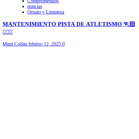
Comprometidos
noticias
Ornato y Limpieza
MANTENIMIENTO PISTA DE ATLETISMO 🏃🏻
🏃🏻‍♀️
Muni Cobán
febrero 12, 2025
0