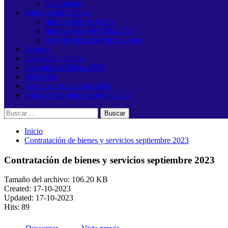
Comisiones
Información Pública
Información de Oficio
Información del COMUDE
Ley Orgánica del Presupuesto
Historia
Geografía y Clima
Consulta de Multas PMT
SINACIG
Licencias de Construcción
Solicitud de Información Pública
Buscar:
Inicio
Contratación de bienes y servicios septiembre 2023
Contratación de bienes y servicios septiembre 2023
Tamaño del archivo: 106.20 KB
Created: 17-10-2023
Updated: 17-10-2023
Hits: 89