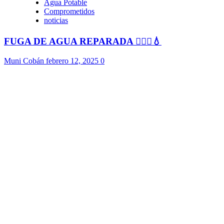
Agua Potable
Comprometidos
noticias
FUGA DE AGUA REPARADA 👷🏻‍♂️💧
Muni Cobán
febrero 12, 2025
0