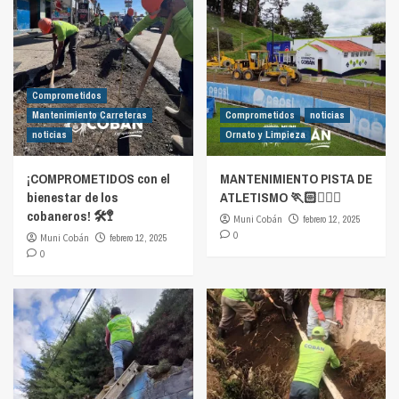
Comprometidos
Mantenimiento Carreteras
Comprometidos
noticias
noticias
Ornato y Limpieza
¡COMPROMETIDOS con el
MANTENIMIENTO PISTA DE
bienestar de los
ATLETISMO 🏃🏻🏃🏻‍♀️
cobaneros! 🛠️🚏
Muni Cobán
febrero 12, 2025
0
Muni Cobán
febrero 12, 2025
0