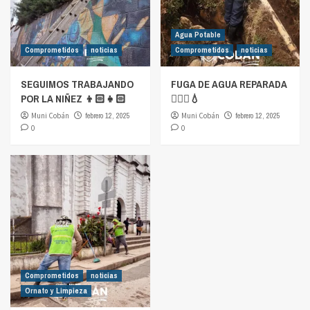
Agua Potable
Comprometidos
noticias
Comprometidos
noticias
SEGUIMOS TRABAJANDO
FUGA DE AGUA REPARADA
POR LA NIÑEZ 👦🏻👧🏻
👷🏻‍♂️💧
Muni Cobán
febrero 12, 2025
Muni Cobán
febrero 12, 2025
0
0
Comprometidos
noticias
Ornato y Limpieza