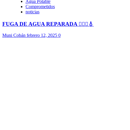
Agua Potable
Comprometidos
noticias
FUGA DE AGUA REPARADA 👷🏻‍♂️💧
Muni Cobán
febrero 12, 2025
0