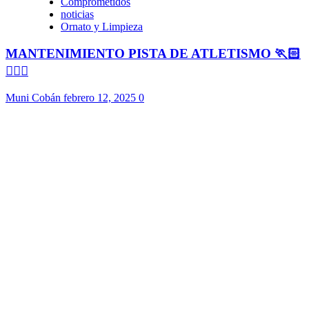
Comprometidos
noticias
Ornato y Limpieza
MANTENIMIENTO PISTA DE ATLETISMO 🏃🏻
🏃🏻‍♀️
Muni Cobán
febrero 12, 2025
0