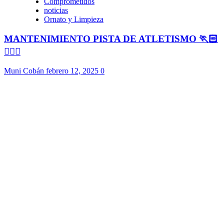
Comprometidos
noticias
Ornato y Limpieza
MANTENIMIENTO PISTA DE ATLETISMO 🏃🏻
🏃🏻‍♀️
Muni Cobán
febrero 12, 2025
0