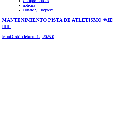
Comprometidos
noticias
Ornato y Limpieza
MANTENIMIENTO PISTA DE ATLETISMO 🏃🏻
🏃🏻‍♀️
Muni Cobán
febrero 12, 2025
0