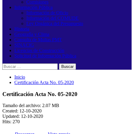
Comisiones
Información Pública
Información de Oficio
Información del COMUDE
Ley Orgánica del Presupuesto
Historia
Geografía y Clima
Consulta de Multas PMT
SINACIG
Licencias de Construcción
Solicitud de Información Pública
Buscar:
Inicio
Certificación Acta No. 05-2020
Certificación Acta No. 05-2020
Tamaño del archivo: 2.07 MB
Created: 12-10-2020
Updated: 12-10-2020
Hits: 270