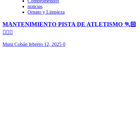
Comprometidos
noticias
Ornato y Limpieza
MANTENIMIENTO PISTA DE ATLETISMO 🏃🏻
🏃🏻‍♀️
Muni Cobán
febrero 12, 2025
0