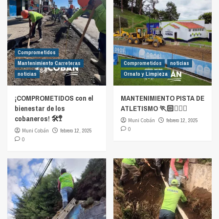
Comprometidos
Mantenimiento Carreteras
Comprometidos
noticias
noticias
Ornato y Limpieza
¡COMPROMETIDOS con el
MANTENIMIENTO PISTA DE
bienestar de los
ATLETISMO 🏃🏻🏃🏻‍♀️
cobaneros! 🛠️🚏
Muni Cobán
febrero 12, 2025
0
Muni Cobán
febrero 12, 2025
0