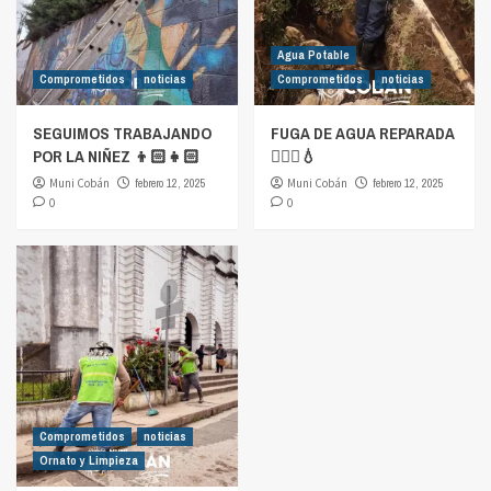
Agua Potable
Comprometidos
noticias
Comprometidos
noticias
SEGUIMOS TRABAJANDO
FUGA DE AGUA REPARADA
POR LA NIÑEZ 👦🏻👧🏻
👷🏻‍♂️💧
Muni Cobán
febrero 12, 2025
Muni Cobán
febrero 12, 2025
0
0
Comprometidos
noticias
Ornato y Limpieza