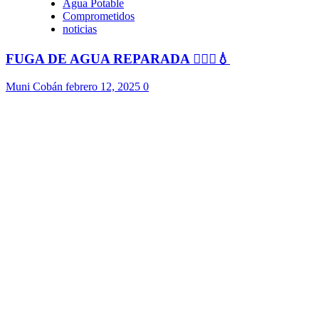
Agua Potable
Comprometidos
noticias
FUGA DE AGUA REPARADA 👷🏻‍♂️💧
Muni Cobán
febrero 12, 2025
0