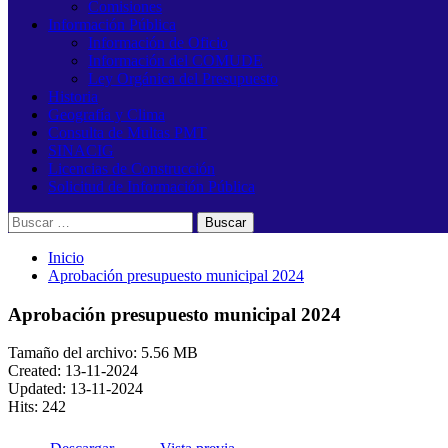
Comisiones
Información Pública
Información de Oficio
Información del COMUDE
Ley Orgánica del Presupuesto
Historia
Geografía y Clima
Consulta de Multas PMT
SINACIG
Licencias de Construcción
Solicitud de Información Pública
Buscar:
Inicio
Aprobación presupuesto municipal 2024
Aprobación presupuesto municipal 2024
Tamaño del archivo: 5.56 MB
Created: 13-11-2024
Updated: 13-11-2024
Hits: 242