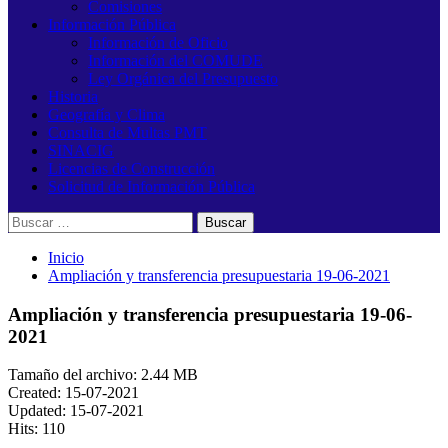
Comisiones
Información Pública
Información de Oficio
Información del COMUDE
Ley Orgánica del Presupuesto
Historia
Geografía y Clima
Consulta de Multas PMT
SINACIG
Licencias de Construcción
Solicitud de Información Pública
Buscar:
Inicio
Ampliación y transferencia presupuestaria 19-06-2021
Ampliación y transferencia presupuestaria 19-06-
2021
Tamaño del archivo: 2.44 MB
Created: 15-07-2021
Updated: 15-07-2021
Hits: 110