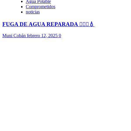
Agua Potable
Comprometidos
noticias
FUGA DE AGUA REPARADA 👷🏻‍♂️💧
Muni Cobán
febrero 12, 2025
0