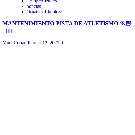
Comprometidos
noticias
Ornato y Limpieza
MANTENIMIENTO PISTA DE ATLETISMO 🏃🏻
🏃🏻‍♀️
Muni Cobán
febrero 12, 2025
0