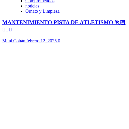
Comprometidos
noticias
Ornato y Limpieza
MANTENIMIENTO PISTA DE ATLETISMO 🏃🏻
🏃🏻‍♀️
Muni Cobán
febrero 12, 2025
0