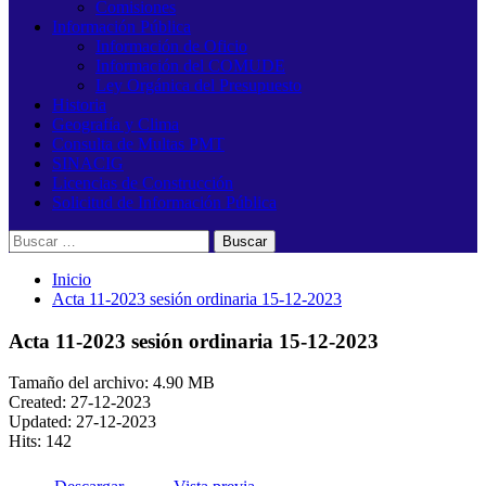
Comisiones
Información Pública
Información de Oficio
Información del COMUDE
Ley Orgánica del Presupuesto
Historia
Geografía y Clima
Consulta de Multas PMT
SINACIG
Licencias de Construcción
Solicitud de Información Pública
Buscar:
Inicio
Acta 11-2023 sesión ordinaria 15-12-2023
Acta 11-2023 sesión ordinaria 15-12-2023
Tamaño del archivo: 4.90 MB
Created: 27-12-2023
Updated: 27-12-2023
Hits: 142