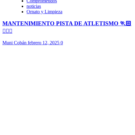
Comprometidos
noticias
Ornato y Limpieza
MANTENIMIENTO PISTA DE ATLETISMO 🏃🏻
🏃🏻‍♀️
Muni Cobán
febrero 12, 2025
0