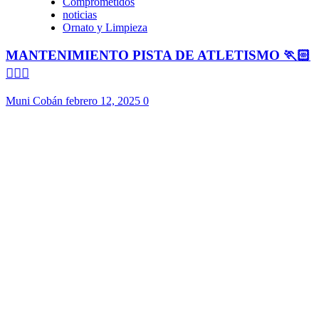
Comprometidos
noticias
Ornato y Limpieza
MANTENIMIENTO PISTA DE ATLETISMO 🏃🏻
🏃🏻‍♀️
Muni Cobán
febrero 12, 2025
0