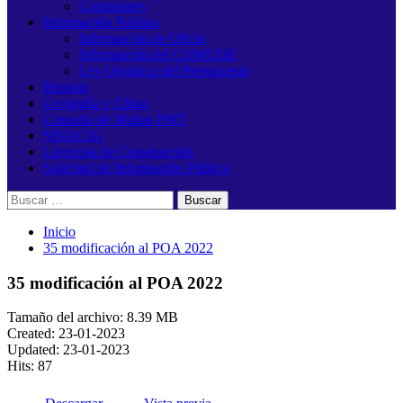
Comisiones
Información Pública
Información de Oficio
Información del COMUDE
Ley Orgánica del Presupuesto
Historia
Geografía y Clima
Consulta de Multas PMT
SINACIG
Licencias de Construcción
Solicitud de Información Pública
Buscar:
Inicio
35 modificación al POA 2022
35 modificación al POA 2022
Tamaño del archivo: 8.39 MB
Created: 23-01-2023
Updated: 23-01-2023
Hits: 87