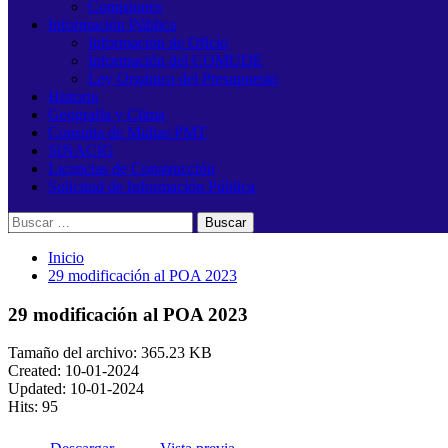
Comisiones
Información Pública
Información de Oficio
Información del COMUDE
Ley Orgánica del Presupuesto
Historia
Geografía y Clima
Consulta de Multas PMT
SINACIG
Licencias de Construcción
Solicitud de Información Pública
Buscar:
Inicio
29 modificación al POA 2023
29 modificación al POA 2023
Tamaño del archivo: 365.23 KB
Created: 10-01-2024
Updated: 10-01-2024
Hits: 95