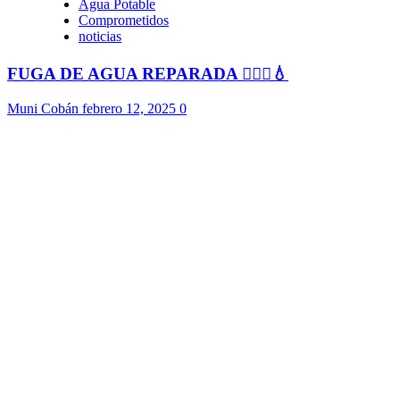
Agua Potable
Comprometidos
noticias
FUGA DE AGUA REPARADA 👷🏻‍♂️💧
Muni Cobán
febrero 12, 2025
0