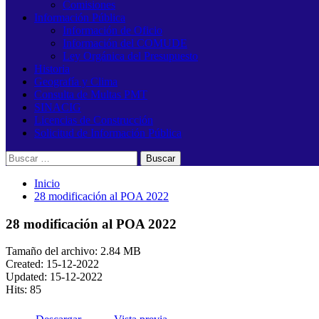
Comisiones
Información Pública
Información de Oficio
Información del COMUDE
Ley Orgánica del Presupuesto
Historia
Geografía y Clima
Consulta de Multas PMT
SINACIG
Licencias de Construcción
Solicitud de Información Pública
Buscar:
Inicio
28 modificación al POA 2022
28 modificación al POA 2022
Tamaño del archivo: 2.84 MB
Created: 15-12-2022
Updated: 15-12-2022
Hits: 85