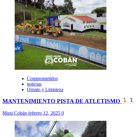
Comprometidos
noticias
Ornato y Limpieza
MANTENIMIENTO PISTA DE ATLETISMO
Muni Cobán
febrero 12, 2025
0