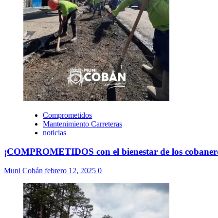
Comprometidos
Mantenimiento Carreteras
noticias
¡COMPROMETIDOS con el bienestar de los cobaner
Muni Cobán
febrero 12, 2025
0