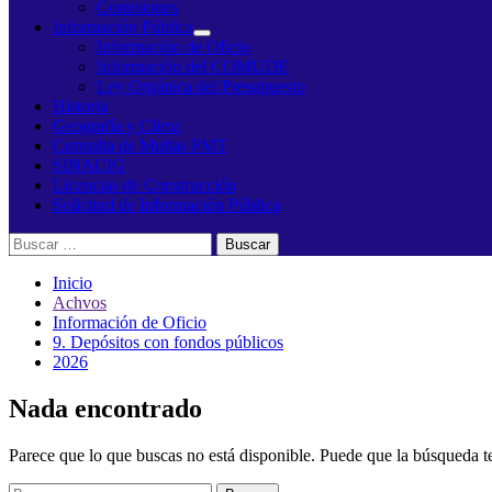
Comisiones
Información Pública
Información de Oficio
Información del COMUDE
Ley Orgánica del Presupuesto
Historia
Geografía y Clima
Consulta de Multas PMT
SINACIG
Licencias de Construcción
Solicitud de Información Pública
Buscar:
Inicio
Achvos
Información de Oficio
9. Depósitos con fondos públicos
2026
Nada encontrado
Parece que lo que buscas no está disponible. Puede que la búsqueda t
Buscar: