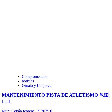
Comprometidos
noticias
Ornato y Limpieza
MANTENIMIENTO PISTA DE ATLETISMO 🏃🏻
🏃🏻‍♀️
Muni Cobán
febrero 12, 2025
0