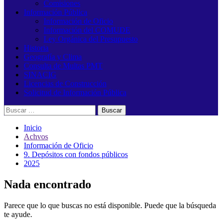
Comisiones
Información Pública
Información de Oficio
Información del COMUDE
Ley Orgánica del Presupuesto
Historia
Geografía y Clima
Consulta de Multas PMT
SINACIG
Licencias de Construcción
Solicitud de Información Pública
Buscar:
Inicio
Achvos
Información de Oficio
9. Depósitos con fondos públicos
2025
Nada encontrado
Parece que lo que buscas no está disponible. Puede que la búsqueda
te ayude.