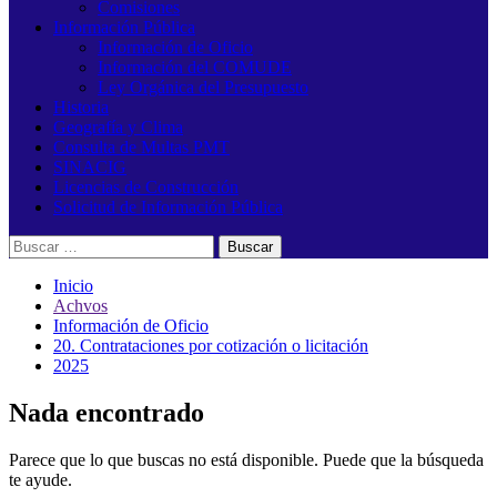
Comisiones
Información Pública
Información de Oficio
Información del COMUDE
Ley Orgánica del Presupuesto
Historia
Geografía y Clima
Consulta de Multas PMT
SINACIG
Licencias de Construcción
Solicitud de Información Pública
Buscar:
Inicio
Achvos
Información de Oficio
20. Contrataciones por cotización o licitación
2025
Nada encontrado
Parece que lo que buscas no está disponible. Puede que la búsqueda
te ayude.