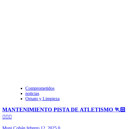
Comprometidos
noticias
Ornato y Limpieza
MANTENIMIENTO PISTA DE ATLETISMO 🏃🏻
🏃🏻‍♀️
Muni Cobán
febrero 12, 2025
0