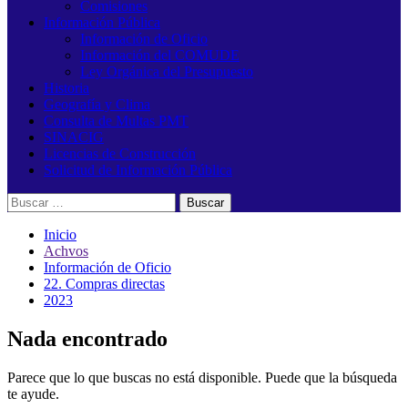
Comisiones
Información Pública
Información de Oficio
Información del COMUDE
Ley Orgánica del Presupuesto
Historia
Geografía y Clima
Consulta de Multas PMT
SINACIG
Licencias de Construcción
Solicitud de Información Pública
Buscar:
Inicio
Achvos
Información de Oficio
22. Compras directas
2023
Nada encontrado
Parece que lo que buscas no está disponible. Puede que la búsqueda
te ayude.