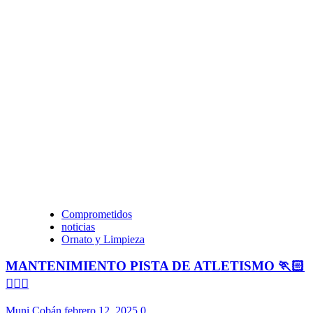
Comprometidos
noticias
Ornato y Limpieza
MANTENIMIENTO PISTA DE ATLETISMO 🏃🏻
🏃🏻‍♀️
Muni Cobán
febrero 12, 2025
0