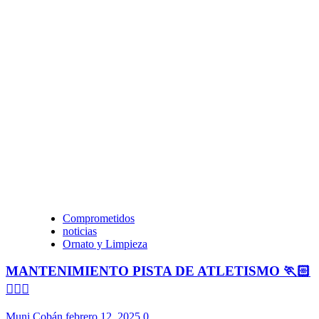
Comprometidos
noticias
Ornato y Limpieza
MANTENIMIENTO PISTA DE ATLETISMO 🏃🏻
🏃🏻‍♀️
Muni Cobán
febrero 12, 2025
0