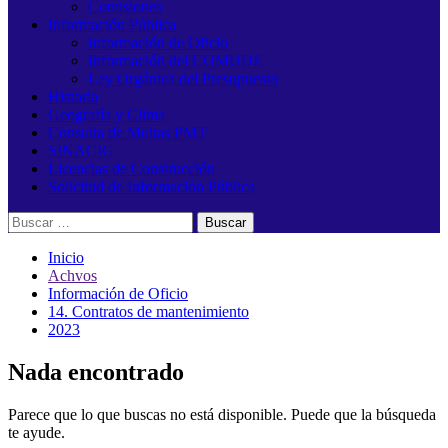
Comisiones
Información Pública
Información de Oficio
Información del COMUDE
Ley Orgánica del Presupuesto
Historia
Geografía y Clima
Consulta de Multas PMT
SINACIG
Licencias de Construcción
Solicitud de Información Pública
Buscar:
Inicio
Achvos
Información de Oficio
14. Contratos de mantenimiento
2023
Nada encontrado
Parece que lo que buscas no está disponible. Puede que la búsqueda
te ayude.