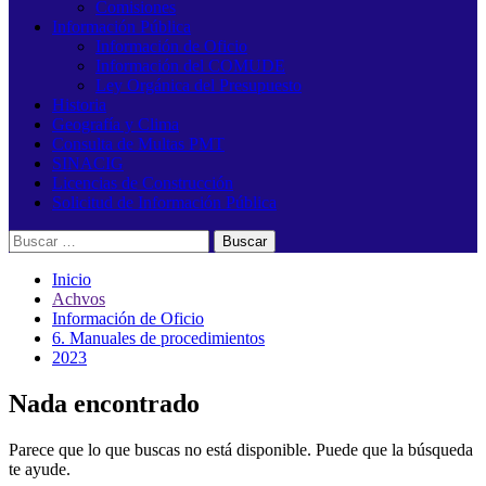
Comisiones
Información Pública
Información de Oficio
Información del COMUDE
Ley Orgánica del Presupuesto
Historia
Geografía y Clima
Consulta de Multas PMT
SINACIG
Licencias de Construcción
Solicitud de Información Pública
Buscar:
Inicio
Achvos
Información de Oficio
6. Manuales de procedimientos
2023
Nada encontrado
Parece que lo que buscas no está disponible. Puede que la búsqueda
te ayude.