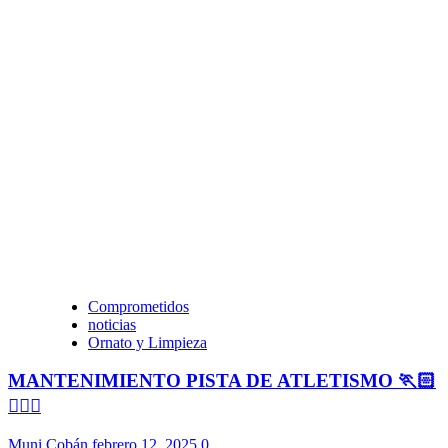
Comprometidos
noticias
Ornato y Limpieza
MANTENIMIENTO PISTA DE ATLETISMO 🏃🏻
🏃🏻‍♀️
Muni Cobán
febrero 12, 2025
0