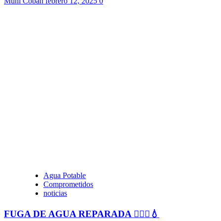
Muni Cobán
febrero 12, 2025
0
Agua Potable
Comprometidos
noticias
FUGA DE AGUA REPARADA 👷🏻‍♂️💧