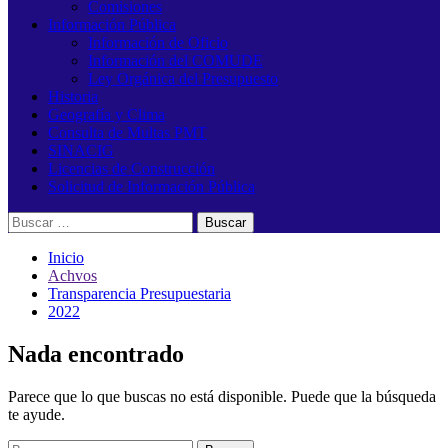
Comisiones
Información Pública
Información de Oficio
Información del COMUDE
Ley Orgánica del Presupuesto
Historia
Geografía y Clima
Consulta de Multas PMT
SINACIG
Licencias de Construcción
Solicitud de Información Pública
Buscar:
Inicio
Achvos
Transparencia Presupuestaria
2022
Nada encontrado
Parece que lo que buscas no está disponible. Puede que la búsqueda
te ayude.
Buscar: