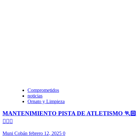
Comprometidos
noticias
Ornato y Limpieza
MANTENIMIENTO PISTA DE ATLETISMO 🏃🏻
🏃🏻‍♀️
Muni Cobán
febrero 12, 2025
0