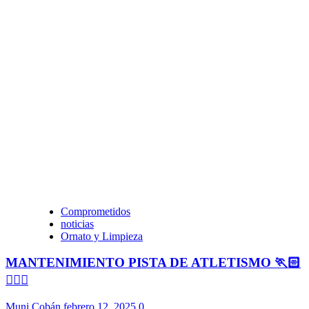
Comprometidos
noticias
Ornato y Limpieza
MANTENIMIENTO PISTA DE ATLETISMO 🏃🏻
🏃🏻‍♀️
Muni Cobán
febrero 12, 2025
0