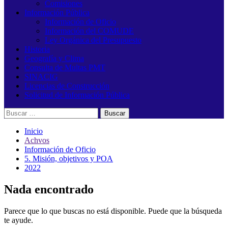
Comisiones
Información Pública
Información de Oficio
Información del COMUDE
Ley Orgánica del Presupuesto
Historia
Geografía y Clima
Consulta de Multas PMT
SINACIG
Licencias de Construcción
Solicitud de Información Pública
Buscar:
Inicio
Achvos
Información de Oficio
5. Misión, objetivos y POA
2022
Nada encontrado
Parece que lo que buscas no está disponible. Puede que la búsqueda
te ayude.