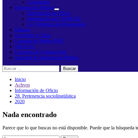
Comisiones
Información Pública
Información de Oficio
Información del COMUDE
Ley Orgánica del Presupuesto
Historia
Geografía y Clima
Consulta de Multas PMT
SINACIG
Licencias de Construcción
Solicitud de Información Pública
Buscar:
Inicio
Achvos
Información de Oficio
28. Pertenencia sociolingüística
2020
Nada encontrado
Parece que lo que buscas no está disponible. Puede que la búsqueda t
Buscar: