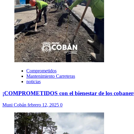
Comprometidos
Mantenimiento Carreteras
noticias
¡COMPROMETIDOS con el bienestar de los cobaner
Muni Cobán
febrero 12, 2025
0