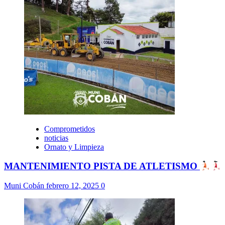
Comprometidos
noticias
Ornato y Limpieza
MANTENIMIENTO PISTA DE ATLETISMO
Muni Cobán
febrero 12, 2025
0