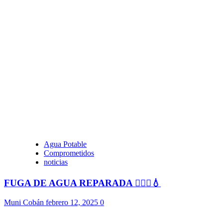
Agua Potable
Comprometidos
noticias
FUGA DE AGUA REPARADA 👷🏻‍♂️💧
Muni Cobán
febrero 12, 2025
0