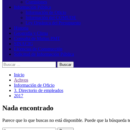
Comisiones
Información Pública
Información de Oficio
Información del COMUDE
Ley Orgánica del Presupuesto
Historia
Geografía y Clima
Consulta de Multas PMT
SINACIG
Licencias de Construcción
Solicitud de Información Pública
Buscar:
Inicio
Achvos
Información de Oficio
3. Directorio de empleados
2017
Nada encontrado
Parece que lo que buscas no está disponible. Puede que la búsqueda t
Buscar: