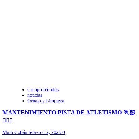
Comprometidos
noticias
Ornato y Limpieza
MANTENIMIENTO PISTA DE ATLETISMO 🏃🏻
🏃🏻‍♀️
Muni Cobán
febrero 12, 2025
0