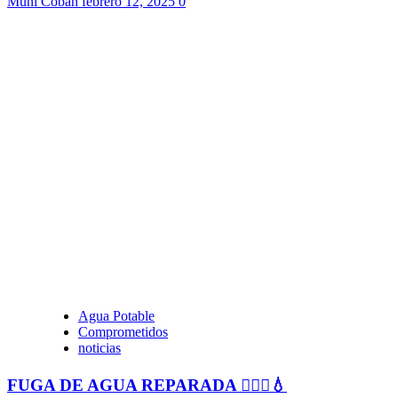
Muni Cobán
febrero 12, 2025
0
Agua Potable
Comprometidos
noticias
FUGA DE AGUA REPARADA 👷🏻‍♂️💧