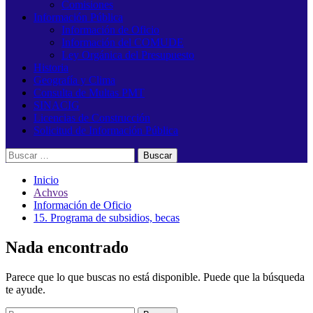
Comisiones
Información Pública
Información de Oficio
Información del COMUDE
Ley Orgánica del Presupuesto
Historia
Geografía y Clima
Consulta de Multas PMT
SINACIG
Licencias de Construcción
Solicitud de Información Pública
Buscar:
Inicio
Achvos
Información de Oficio
15. Programa de subsidios, becas
Nada encontrado
Parece que lo que buscas no está disponible. Puede que la búsqueda
te ayude.
Buscar: