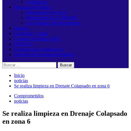
Comisiones
Información Pública
Información de Oficio
Información del COMUDE
Ley Orgánica del Presupuesto
Historia
Geografía y Clima
Consulta de Multas PMT
SINACIG
Licencias de Construcción
Solicitud de Información Pública
Buscar:
Inicio
noticias
Se realiza limpieza en Drenaje Colapsado en zona 6
Comprometidos
noticias
Se realiza limpieza en Drenaje Colapsado
en zona 6