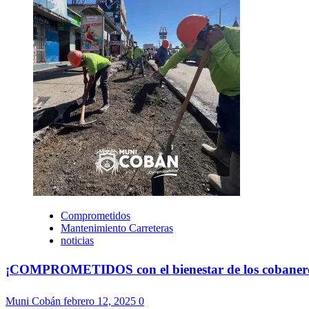
Comprometidos
Mantenimiento Carreteras
noticias
¡COMPROMETIDOS con el bienestar de los cobaneros!
Muni Cobán
febrero 12, 2025
0