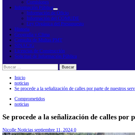
Comisiones
Información Pública
Información de Oficio
Información del COMUDE
Ley Orgánica del Presupuesto
Historia
Geografía y Clima
Consulta de Multas PMT
SINACIG
Licencias de Construcción
Solicitud de Información Pública
Buscar:
Inicio
noticias
Se procede a la señalización de calles por parte de nuestros ser
Comprometidos
noticias
Se procede a la señalización de calles por 
Nicolle Noticias
septiembre 11, 2024
0