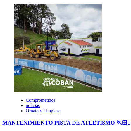
Comprometidos
noticias
Ornato y Limpieza
MANTENIMIENTO PISTA DE ATLETISMO 🏃🏻🏃🏻