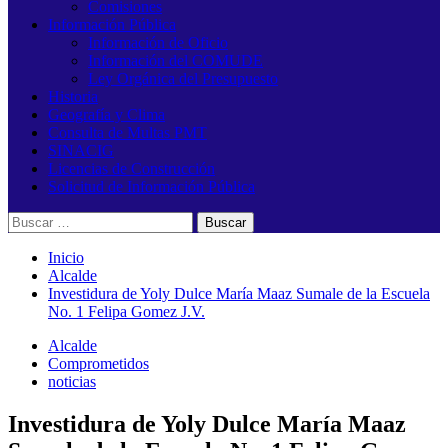
Comisiones
Información Pública
Información de Oficio
Información del COMUDE
Ley Orgánica del Presupuesto
Historia
Geografía y Clima
Consulta de Multas PMT
SINACIG
Licencias de Construcción
Solicitud de Información Pública
Buscar:
Inicio
Alcalde
Investidura de Yoly Dulce María Maaz Sumale de la Escuela
No. 1 Felipa Gomez J.V.
Alcalde
Comprometidos
noticias
Investidura de Yoly Dulce María Maaz