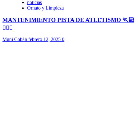
noticias
Ornato y Limpieza
MANTENIMIENTO PISTA DE ATLETISMO 🏃🏻
🏃🏻‍♀️
Muni Cobán
febrero 12, 2025
0