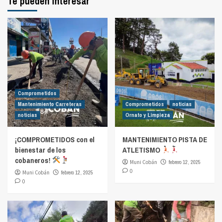
Te pueden interesar
Comprometidos
Mantenimiento Carreteras
Comprometidos
noticias
noticias
Ornato y Limpieza
¡COMPROMETIDOS con el
MANTENIMIENTO PISTA DE
bienestar de los
ATLETISMO
cobaneros!
Muni Cobán
febrero 12, 2025
0
Muni Cobán
febrero 12, 2025
0