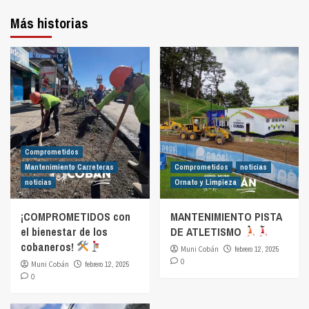
Más historias
Comprometidos
Mantenimiento Carreteras
Comprometidos
noticias
noticias
Ornato y Limpieza
¡COMPROMETIDOS con
MANTENIMIENTO PISTA
el bienestar de los
DE ATLETISMO
cobaneros!
Muni Cobán
febrero 12, 2025
0
Muni Cobán
febrero 12, 2025
0