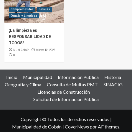
Comprometidos
noticias
Ornato y Limpieza
¡La limpieza es
RESPONSABILIDAD DE
TODOS!
Muni Cobán
febrero 12, 2025
0
Inicio
Municipalidad
Información Pública
Historia
Geografía y Clima
Consulta de Multas PMT
SINACIG
Licencias de Construcción
Solicitud de Información Pública
Copyright © Todos los derechos reservados |
Municipalidad de Cobán
|
CoverNews
por AF themes.