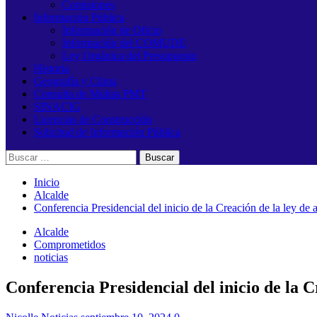
Comisiones
Información Pública
Información de Oficio
Información del COMUDE
Ley Orgánica del Presupuesto
Historia
Geografía y Clima
Consulta de Multas PMT
SINACIG
Licencias de Construcción
Solicitud de Información Pública
Buscar:
Inicio
Alcalde
Conferencia Presidencial del inicio de la Creación de la ley de 
Alcalde
Comprometidos
noticias
Conferencia Presidencial del inicio de la C